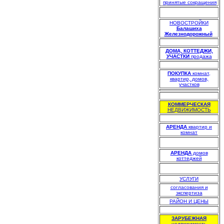
.
принятые сокращения
НОВОСТРОЙКИ
Балашиха
Железнодорожный
.
.
ДОМА, КОТТЕДЖИ,
УЧАСТКИ
продажа
.
ПОКУПКА
комнат,
квартир, домов,
участков
.
КОММЕРЧЕСКАЯ
НЕДВИЖИМОСТЬ
.
АРЕНДА
квартир и
комнат
АРЕНДА
домов
коттеджей
УСЛУГИ
согласования и
экспертиза
РАЙОН И ЦЕНЫ
.
ЗАРУБЕЖНАЯ
недвижимость