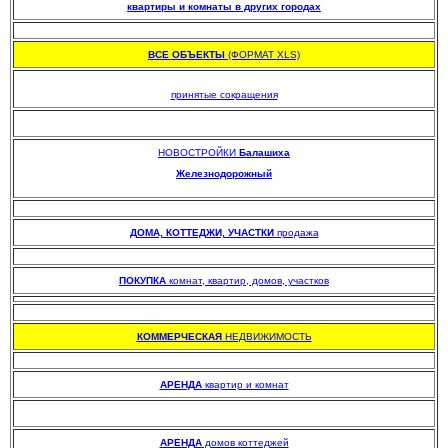
квартиры и комнаты в других городах
.
ВСЕ ОБЪЕКТЫ
(ФОРМАТ XLS)
.
принятые сокращения
НОВОСТРОЙКИ
Балашиха
Железнодорожный
.
.
ДОМА, КОТТЕДЖИ, УЧАСТКИ
продажа
.
ПОКУПКА
комнат, квартир, домов, участков
.
КОММЕРЧЕСКАЯ
НЕДВИЖИМОСТЬ
.
АРЕНДА
квартир и комнат
АРЕНДА
домов коттеджей